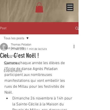
Post
Tous les posts
Thomas Peladan
Tous les posts
21 nov. 2023
1 min de lecture
Ciel... C'est Noël !
Annonces
Comme chaque année les élèves de 
Spectacles
l'Ecole de danse Agnès Peladan 
Événements
participent aux nombreuses 
manifestations qui vont embellir les 
rues de Millau pour les festivités de 
Noël. 
Dimanche 26 novembre à 14h pour 
la Sainte-Cécile à la Maison du 