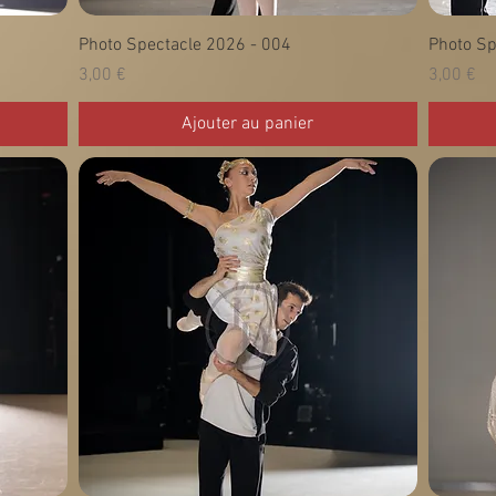
Photo Spectacle 2026 - 004
Photo Sp
Prix
Prix
3,00 €
3,00 €
Ajouter au panier