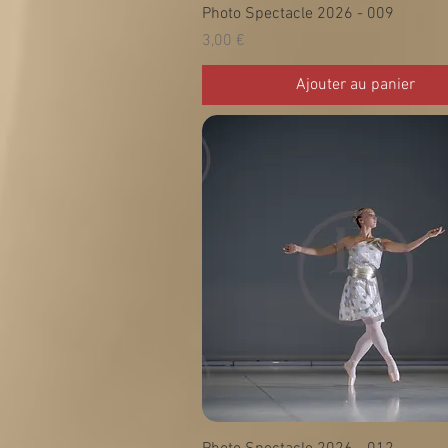
Photo Spectacle 2026 - 009
Prix
3,00 €
Ajouter au panier