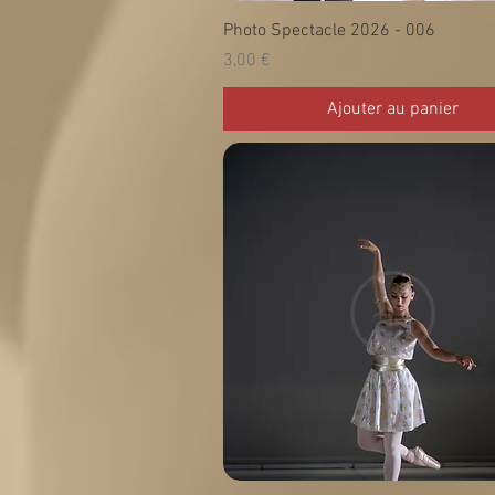
Photo Spectacle 2026 - 006
Prix
3,00 €
Ajouter au panier