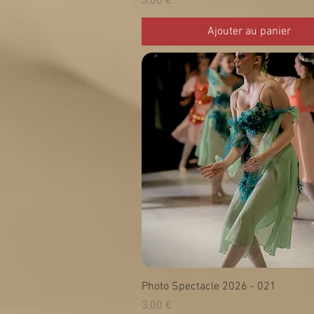
Prix
3,00 €
Ajouter au panier
Photo Spectacle 2026 - 021
Prix
3,00 €