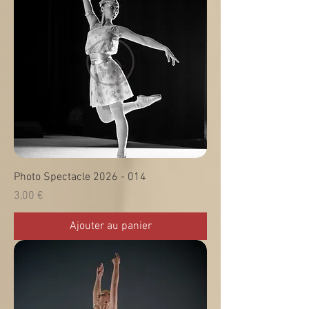
Photo Spectacle 2026 - 014
Prix
3,00 €
Ajouter au panier