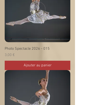
Photo Spectacle 2026 - 015
Prix
3,00 €
Ajouter au panier