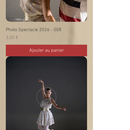
Photo Spectacle 2026 - 008
Prix
3,00 €
Ajouter au panier