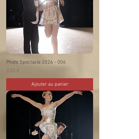
Photo Spectacle 2026 - 006
Prix
3,00 €
Ajouter au panier