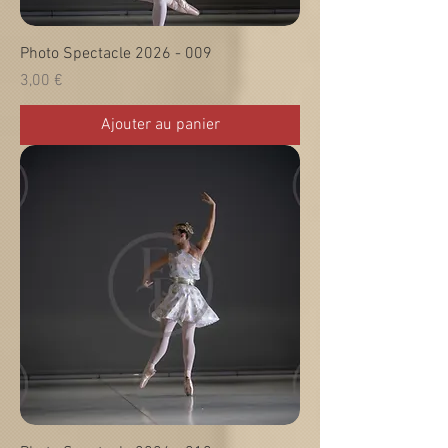
Photo Spectacle 2026 - 009
Prix
3,00 €
Ajouter au panier