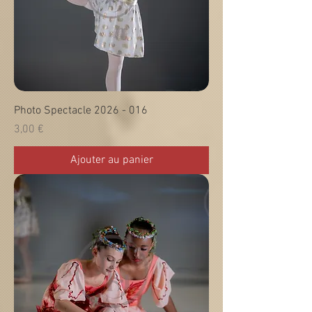
Photo Spectacle 2026 - 016
Prix
3,00 €
Ajouter au panier