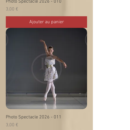
Photo Spectacle 2026 - 010
Prix
3,00 €
Ajouter au panier
Photo Spectacle 2026 - 011
Prix
3,00 €