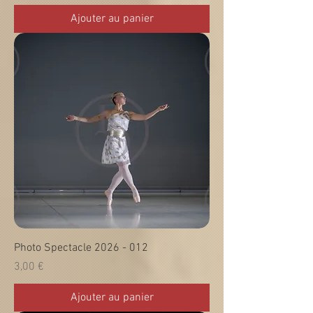
Ajouter au panier
Photo Spectacle 2026 - 012
Prix
3,00 €
Ajouter au panier