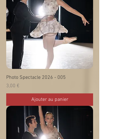
Photo Spectacle 2026 - 005
Prix
3,00 €
Ajouter au panier