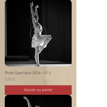
Photo Spectacle 2026 - 013
Prix
3,00 €
Ajouter au panier