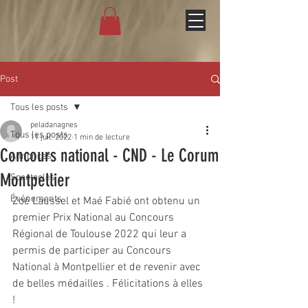
Post
Tous les posts
peladanagnes
Tous les posts
11 juil. 2022
1 min de lecture
Concours national - CND - Le Corum
Annonces
Montpellier
Spectacles
Événements
Zoé Laussel et Maé Fabié ont obtenu un 
premier Prix National au Concours 
Régional de Toulouse 2022 qui leur a 
permis de participer au Concours 
National à Montpellier et de revenir avec 
de belles médailles . Félicitations à elles 
!