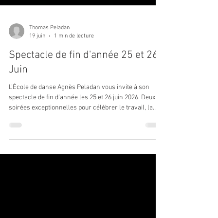
Thomas Peladan
19 juin
1 min de lecture
Spectacle de fin d'année 25 et 26
Juin
L’École de danse Agnès Peladan vous invite à son
spectacle de fin d’année les 25 et 26 juin 2026. Deux
soirées exceptionnelles pour célébrer le travail, la
passion et le talent de tous nos danseurs. La billetterie
sera ouverte les 24, 25 et 26 juin au Théâtre de la
Maison du Peuple, de 18h à 20h.